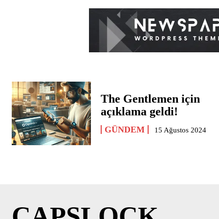
The Gentlemen için
açıklama geldi!
GÜNDEM
15 Ağustos 2024
CAPSLOCK