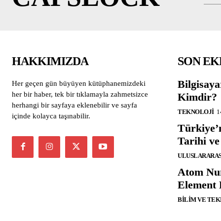
HAKKIMIZDA
SON E
Bilgisaya
Her geçen gün büyüyen kütüphanemizdeki
her bir haber, tek bir tıklamayla zahmetsizce
Kimdir?
herhangi bir sayfaya eklenebilir ve sayfa
TEKNOLOJI
1
içinde kolayca taşınabilir.
Türkiye’
Tarihi ve
ULUSLARARASI
Atom Num
Element 
BILIM VE TE