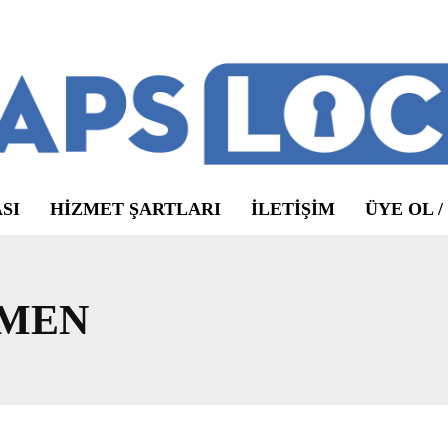
SI
HIZMET ŞARTLARI
ILETIŞIM
ÜYE OL /
EMEN