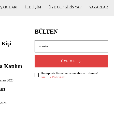
 ŞARTLARI
ILETIŞIM
ÜYE OL / GIRIŞ YAP
YAZARLAR
BÜLTEN
 Kişi
ÜYE OL
a Katılım
Bu e-posta listesine zaten abone oldunuz!
Gizlilik Politikası
.
mmuz 2026
an
 2026