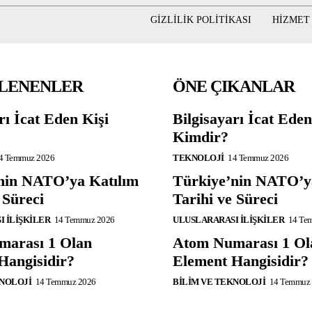
GIZLILIK POLITIKASI
HIZMET
KLENENLER
ÖNE ÇIKANLAR
rı İcat Eden Kişi
Bilgisayarı İcat Eden
Kimdir?
4 Temmuz 2026
TEKNOLOJI
14 Temmuz 2026
nin NATO’ya Katılım
Türkiye’nin NATO’y
 Süreci
Tarihi ve Süreci
 İLIŞKILER
14 Temmuz 2026
ULUSLARARASI İLIŞKILER
14 Te
arası 1 Olan
Atom Numarası 1 Ol
Hangisidir?
Element Hangisidir?
KNOLOJI
14 Temmuz 2026
BILIM VE TEKNOLOJI
14 Temmuz