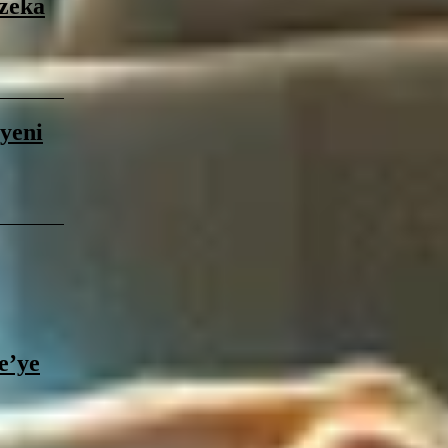
 zeka
 yeni
e’ye