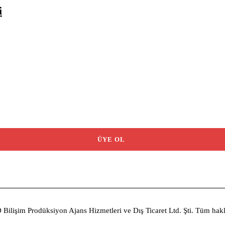
i
ÜYE OL
D Bilişim Prodüksiyon Ajans Hizmetleri ve Dış Ticaret Ltd. Şti. Tüm hakla