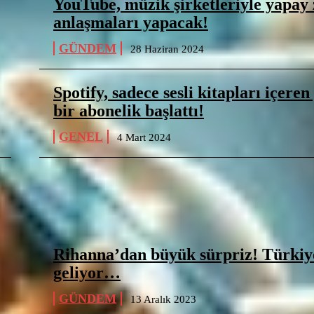
YouTube, müzik şirketleriyle yapay
anlaşmaları yapacak!
GÜNDEM
28 Haziran 2024
Spotify, sadece sesli kitapları içeren
bir abonelik başlattı!
GENEL
4 Mart 2024
Rihanna’dan büyük sürpriz! Türkiy
geliyor…
GÜNDEM
13 Aralık 2023