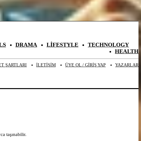
LS
DRAMA
LIFESTYLE
TECHNOLOGY
HEALTH
ET ŞARTLARI
ILETIŞIM
ÜYE OL / GIRIŞ YAP
YAZARLAR
a taşınabilir.