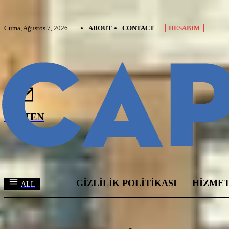
Cuma, Ağustos 7, 2026
ABOUT
CONTACT
HESABIM
BÜLTEN
GIZLILIK POLITIKASI
HIZMET
ALL