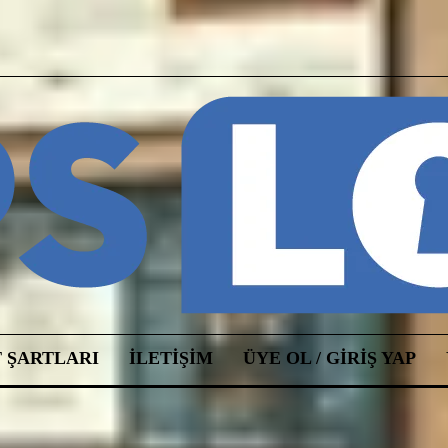
 ŞARTLARI
ILETIŞIM
ÜYE OL / GIRIŞ YAP