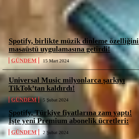
Spotify, birlikte müzik dinleme özelliğini
masaüstü uygulamasına getirdi!
GÜNDEM
15 Mart 2024
Universal Music milyonlarca şarkıyı
TikTok’tan kaldırdı!
GÜNDEM
5 Şubat 2024
Spotify, Türkiye fiyatlarına zam yaptı!
İşte yeni Premium abonelik ücretleri:
GÜNDEM
2 Şubat 2024