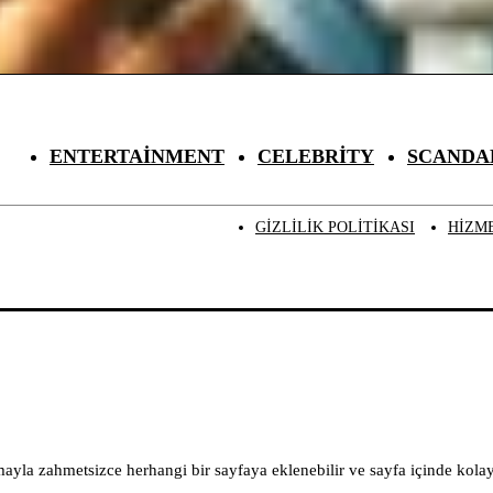
ENTERTAINMENT
CELEBRITY
SCANDA
GIZLILIK POLITIKASI
HIZM
yla zahmetsizce herhangi bir sayfaya eklenebilir ve sayfa içinde kolayc