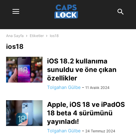
Ana Sayfa
Etiketler
Ios18
ios18
iOS 18.2 kullanıma
sunuldu ve öne çıkan
özellikler
Tolgahan Gülbe
-
11 Aralık 2024
Apple, iOS 18 ve iPadOS
18 beta 4 sürümünü
yayınladı!
Tolgahan Gülbe
-
24 Temmuz 2024