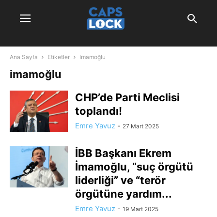
Ana Sayfa
Etiketler
Imamoğlu
imamoğlu
CHP’de Parti Meclisi
toplandı!
Emre Yavuz
-
27 Mart 2025
İBB Başkanı Ekrem
İmamoğlu, “suç örgütü
liderliği” ve “terör
örgütüne yardım...
Emre Yavuz
-
19 Mart 2025