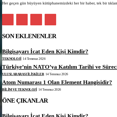
Her geçen gün büyüyen kütüphanemizdeki her bir haber, tek bir tıklama
SON EKLENENLER
Bilgisayarı İcat Eden Kişi Kimdir?
TEKNOLOJI
14 Temmuz 2026
Türkiye’nin NATO’ya Katılım Tarihi ve Sürec
ULUSLARARASI İLIŞKILER
14 Temmuz 2026
Atom Numarası 1 Olan Element Hangisidir?
BILIM VE TEKNOLOJI
14 Temmuz 2026
ÖNE ÇIKANLAR
Bilgisayarı İcat Eden Kişi Kimdir?