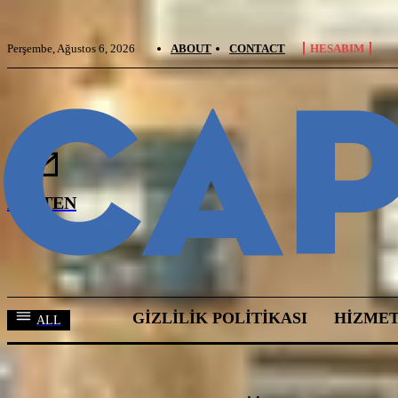
Perşembe, Ağustos 6, 2026
ABOUT
CONTACT
HESABIM
BÜLTEN
GIZLILIK POLITIKASI
HIZMET
ALL