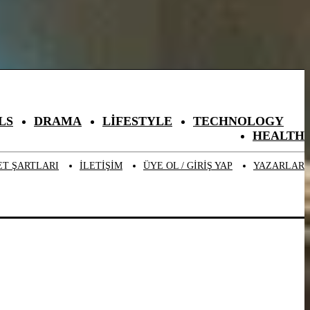
LS
DRAMA
LIFESTYLE
TECHNOLOGY
HEALTH
ET ŞARTLARI
ILETIŞIM
ÜYE OL / GIRIŞ YAP
YAZARLAR