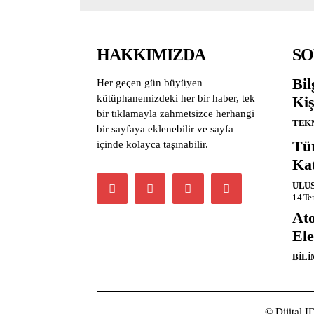
HAKKIMIZDA
SO
Bil
Her geçen gün büyüyen
kütüphanemizdeki her bir haber, tek
Kiş
bir tıklamayla zahmetsizce herhangi
TEK
bir sayfaya eklenebilir ve sayfa
Tü
içinde kolayca taşınabilir.
Kat
ULUS
14 T
At
Ele
BILI
© Dijital I