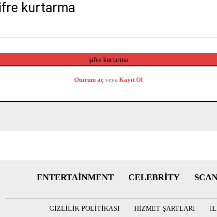
ifre kurtarma
şifre kurtarma
Oturum aç
veya
Kayıt Ol
ENTERTAINMENT
CELEBRITY
SCA
GIZLILIK POLITIKASI
HIZMET ŞARTLARI
I