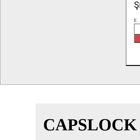
Ş
E
CAPSLOCK