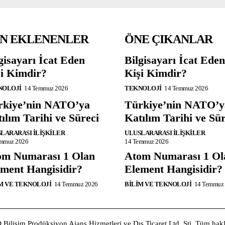
N EKLENENLER
ÖNE ÇIKANLAR
gisayarı İcat Eden
Bilgisayarı İcat Eden
i Kimdir?
Kişi Kimdir?
NOLOJI
14 Temmuz 2026
TEKNOLOJI
14 Temmuz 2026
rkiye’nin NATO’ya
Türkiye’nin NATO’y
ılım Tarihi ve Süreci
Katılım Tarihi ve Sür
LARARASI İLIŞKILER
ULUSLARARASI İLIŞKILER
emmuz 2026
14 Temmuz 2026
om Numarası 1 Olan
Atom Numarası 1 Ol
ment Hangisidir?
Element Hangisidir?
M VE TEKNOLOJI
14 Temmuz 2026
BILIM VE TEKNOLOJI
14 Temmuz
D Bilişim Prodüksiyon Ajans Hizmetleri ve Dış Ticaret Ltd. Şti. Tüm hakla