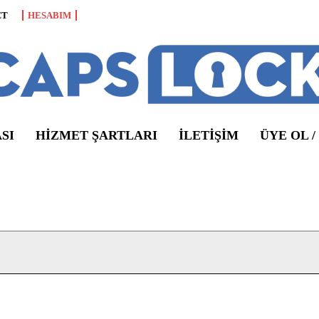
CT
HESABIM
SI
HIZMET ŞARTLARI
ILETIŞIM
ÜYE OL /