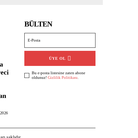
BÜLTEN
ÜYE OL
a
eci
Bu e-posta listesine zaten abone
oldunuz!
Gizlilik Politikası
.
an
 2026
rı saklıdır.