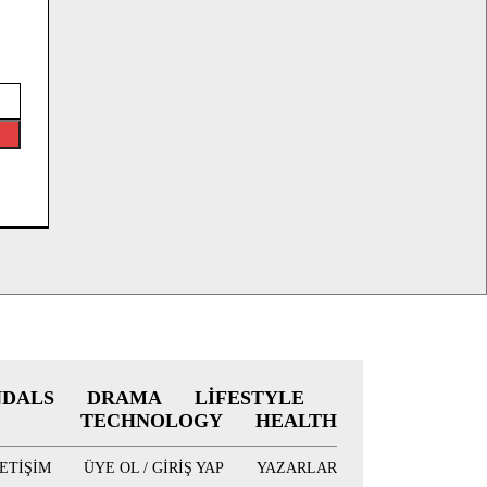
NDALS
DRAMA
LIFESTYLE
TECHNOLOGY
HEALTH
LETIŞIM
ÜYE OL / GIRIŞ YAP
YAZARLAR