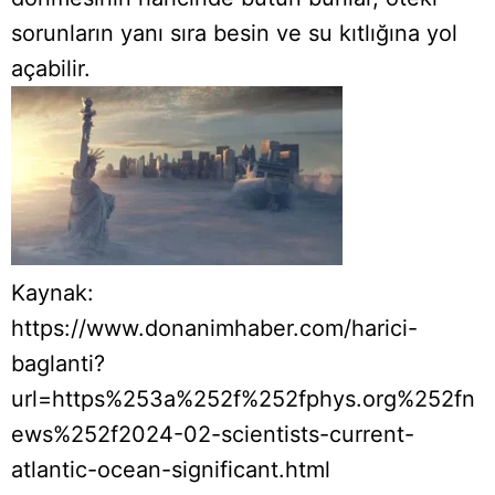
sorunların yanı sıra besin ve su kıtlığına yol
açabilir.
Kaynak:
https://www.donanimhaber.com/harici-
baglanti?
url=https%253a%252f%252fphys.org%252fn
ews%252f2024-02-scientists-current-
atlantic-ocean-significant.html