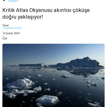
Yaşam
Kritik Atlas Okyanusu akıntısı çöküşe
doğru yaklaşıyor!
Yazar
Tolgahan Gülbe
-
14 Şubat 2024
0
59