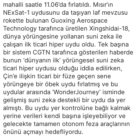
mahalli saatle 11.06’da fırlatıldı. Mısır’ın
NExSat-1 uydusunu da taşıyan laf mevzusu
rokette bulunan Guoxing Aerospace
Technology tarafınca üretilen Xingshidai-18,
dünya yörüngesine yollanan suni zeka ile
çalışan ilk ticari hiper uydu oldu. Tek başına
bir sistem CGTN tarafınca gösterilen haberde
bunun ‘dünyanın ilk’ yörüngesel suni zeka
ticari hiper uydusu olduğu iddia edilirken,
Çin’e ilişkin ticari bir füze geçen sene
yörüngeye bir öbek uydu fırlatmış ve bu
uydular arasında ‘WonderJourney’ isminde
gelişmiş suni zeka destekli bir uydu da yer
almıştı. Bu uydu yer kontrolüne bağlı kalmak
yerine verileri kendi başına işleyebiliyor ve
gelecekte tamamen otonom feza araçlarının
önünü açmayı hedefliyordu.