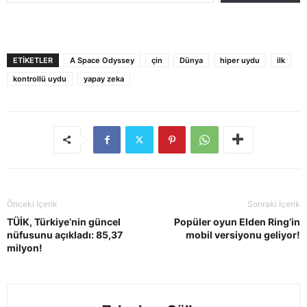
ETIKETLER
A Space Odyssey
çin
Dünya
hiper uydu
ilk
kontrollü uydu
yapay zeka
Önceki İçerik
Sonraki İçerik
TÜİK, Türkiye’nin güncel
Popüler oyun Elden Ring’in
nüfusunu açıkladı: 85,37
mobil versiyonu geliyor!
milyon!