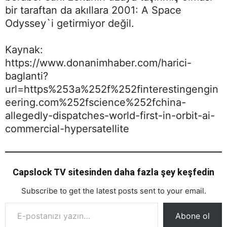
bir taraftan da akıllara 2001: A Space
Odyssey`i getirmiyor değil.
Kaynak:
https://www.donanimhaber.com/harici-
baglanti?
url=https%253a%252f%252finterestingengin
eering.com%252fscience%252fchina-
allegedly-dispatches-world-first-in-orbit-ai-
commercial-hypersatellite
Capslock TV sitesinden daha fazla şey keşfedin
Subscribe to get the latest posts sent to your email.
E-postanızı yazın…
Abone ol