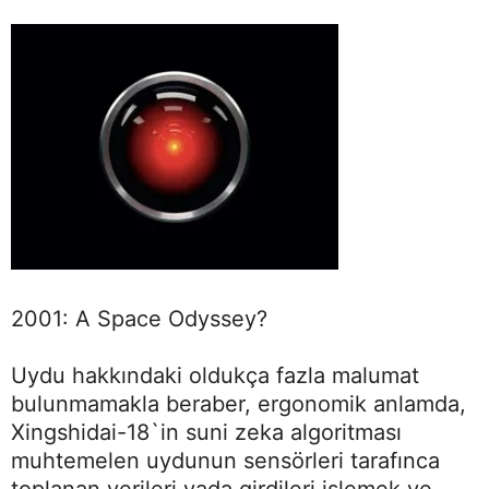
2001: A Space Odyssey?
Uydu hakkındaki oldukça fazla malumat
bulunmamakla beraber, ergonomik anlamda,
Xingshidai-18`in suni zeka algoritması
muhtemelen uydunun sensörleri tarafınca
toplanan verileri yada girdileri işlemek ve