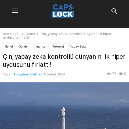
Ana Sayfa
Genel
Çin, yapay zeka kontrollü dünyanın ilk hiper
uydusunu fırlattı!
Genel
Gündem
manşet
Teknoloji
Yapay Zeka
Çin, yapay zeka kontrollü dünyanın ilk hiper
uydusunu fırlattı!
74
0
Yazar
Tolgahan Gülbe
-
6 Şubat 2024