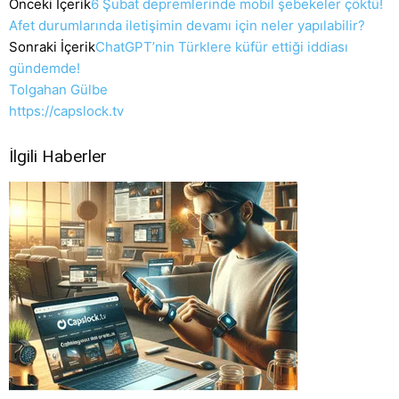
Önceki İçerik
6 Şubat depremlerinde mobil şebekeler çöktü!
Afet durumlarında iletişimin devamı için neler yapılabilir?
Sonraki İçerik
ChatGPT’nin Türklere küfür ettiği iddiası
gündemde!
Tolgahan Gülbe
https://capslock.tv
İlgili Haberler